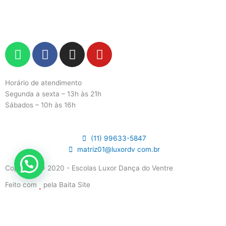
W
F
I
Y
h
a
n
o
a
c
s
u
t
e
t
t
Horário de atendimento
Segunda a sexta – 13h às 21h
s
b
a
u
Sábados – 10h às 16h
a
o
g
b
p
o
r
e
p
k
a
(11) 99633-5847
m
matriz01@luxordv com.br
Copyright © 2020 - Escolas Luxor Dança do Ventre
Feito com
pela
Baita Site
HOME
QUEM SOMOS