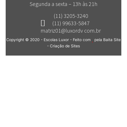
Segunda a sexta – 13h às 21h
(11) 3205-3240
(11) 99633-5847
matriz01@luxordv com.br
Copyright © 2020 - Escolas Luxor - Feito com
pela Baita Site
-
Criação de Sites